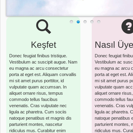
Keşfet
Nasıl Üy
Donec feugiat finibus tristique.
Donec feugiat finibus
Vestibulum ac suscipit augue. Nam
Vestibulum ac susc
eu magna ac arcu consectetur
eu magna ac arcu c
porta at eget est. Aliquam convallis
porta at eget est. A
mi sit amet purus porttitor, id
mi sit amet purus por
vulputate quam accumsan. In
vulputate quam acc
aliquet ornare risus, tempus
aliquet ornare risu
commodo tellus faucibus
commodo tellus fau
venenatis. Cras vulputate nec
venenatis. Cras vul
ligula ac pharetra. Cum sociis
ligula ac pharetra. 
natoque penatibus et magnis dis
natoque penatibus e
parturient montes, nascetur
parturient montes, 
ridiculus mus. Curabitur enim
ridiculus mus. Cura