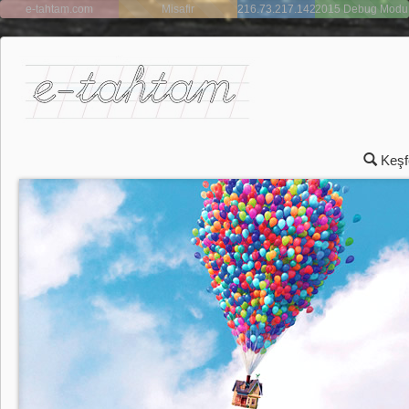
e-tahtam.com
Misafir
216.73.217.142
2015 Debug Modu
Açık
Keşf